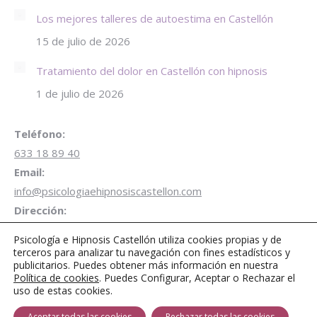
Los mejores talleres de autoestima en Castellón
15 de julio de 2026
Tratamiento del dolor en Castellón con hipnosis
1 de julio de 2026
Teléfono:
633 18 89 40
Email:
info@psicologiaehipnosiscastellon.com
Dirección:
Carrer de Campoamor 28 1º Despacho B3 12001 Castellón
Psicología e Hipnosis Castellón utiliza cookies propias y de
de la Plana
terceros para analizar tu navegación con fines estadísticos y
publicitarios. Puedes obtener más información en nuestra
Aparcamiento gratuito de 1 hora
en Parking Plaza
Política de cookies
. Puedes Configurar, Aceptar o Rechazar el
Juez Borrull
uso de estas cookies.
Encuéntranos en:
Aceptar todas las cookies
Rechazar todas las cookies