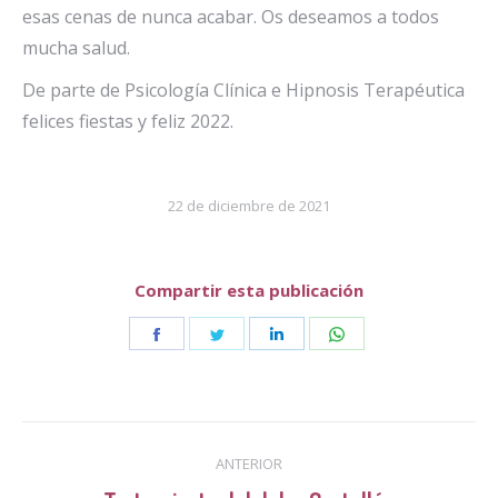
esas cenas de nunca acabar. Os deseamos a todos
mucha salud.
De parte de Psicología Clínica e Hipnosis Terapéutica
felices fiestas y feliz 2022.
22 de diciembre de 2021
Compartir esta publicación
Share
Share
Share
Share
on
on
on
on
Facebook
Twitter
LinkedIn
WhatsApp
Navegación
ANTERIOR
entre
Publicación