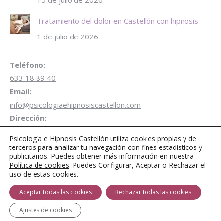
Tratamiento del dolor en Castellón con hipnosis
1 de julio de 2026
Teléfono:
633 18 89 40
Email:
info@psicologiaehipnosiscastellon.com
Dirección:
Carrer de Campoamor 28 1º Despacho B3 12001 Castellón
Psicología e Hipnosis Castellón utiliza cookies propias y de
de la Plana
terceros para analizar tu navegación con fines estadísticos y
publicitarios. Puedes obtener más información en nuestra
Aparcamiento gratuito de 1 hora
en Parking Plaza
Política de cookies
. Puedes Configurar, Aceptar o Rechazar el
Juez Borrull
uso de estas cookies.
Encuéntranos en:
Aceptar todas las cookies
Rechazar todas las cookies
Facebook
Twitter
Instagram
page
page
page
Ajustes de cookies