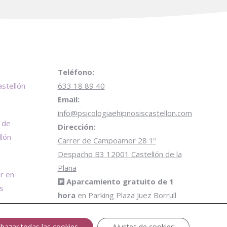
Teléfono:
stellón
633 18 89 40
Email:
info@psicologiaehipnosiscastellon.com
 de
Dirección:
llón
Carrer de Campoamor 28 1º
Despacho B3 12001 Castellón de la
Plana
r en
Aparcamiento gratuito de 1
is
hora
en Parking Plaza Juez Borrull
Encuéntranos en:
Facebook
Twitter
Instagram
hazar todas las cookies
Ajustes de cookies