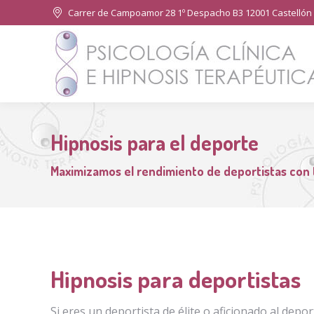
Carrer de Campoamor 28 1º Despacho B3 12001 Castellón 
Hipnosis para el deporte
Maximizamos el rendimiento de deportistas con 
Hipnosis para deportistas
Si eres un deportista de élite o aficionado al depo