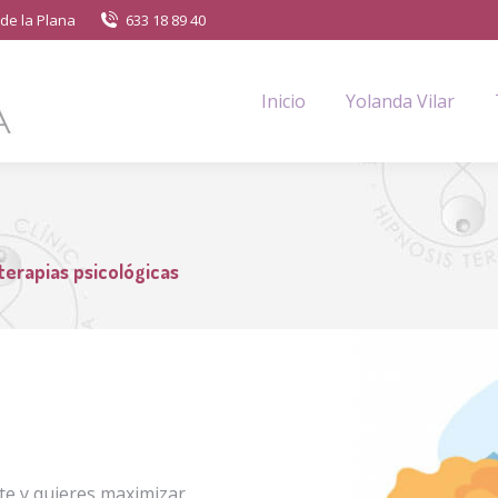
de la Plana
633 18 89 40
Inicio
Yolanda Vilar
terapias psicológicas
rte y quieres maximizar