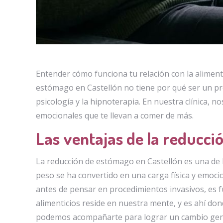
Entender cómo funciona tu relación con la alimenta
estómago en Castellón no tiene por qué ser un pr
psicología y la hipnoterapia. En nuestra clínica, 
emocionales que te llevan a comer de más.
Las ventajas de la reducci
La reducción de estómago en Castellón es una de
peso se ha convertido en una carga física y emocio
antes de pensar en procedimientos invasivos, es 
alimenticios reside en nuestra mente, y es ahí don
podemos acompañarte para lograr un cambio genui