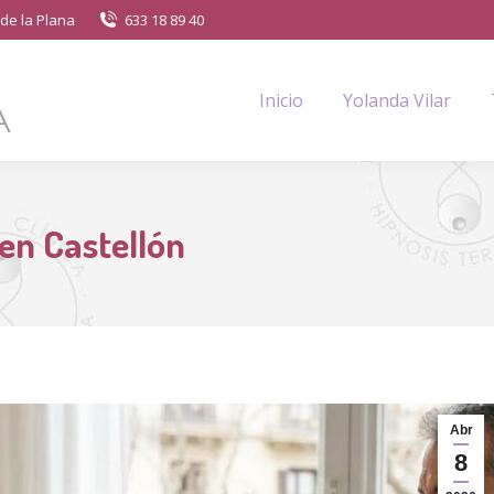
de la Plana
633 18 89 40
Inicio
Yolanda Vilar
en Castellón
Abr
8