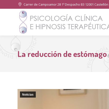
Carrer de Campoamor 28 1º Despacho B3 12001 Castellón 
La reducción de estómago 
Noticias