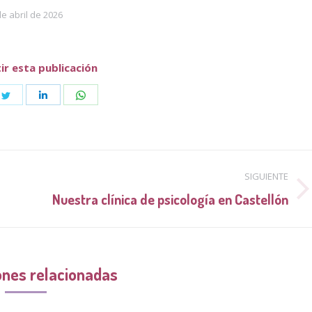
de abril de 2026
r esta publicación
e
Share
Share
Share
on
on
on
book
Twitter
LinkedIn
WhatsApp
SIGUIENTE
Publicación
Nuestra clínica de psicología en Castellón
siguiente:
ones relacionadas