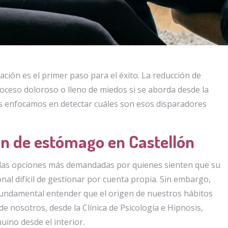
ción es el primer paso para el éxito. La reducción de
oceso doloroso o lleno de miedos si se aborda desde la
nos enfocamos en detectar cuáles son esos disparadores
ón de estómago en Castellón
 las opciones más demandadas por quienes sienten que su
nal difícil de gestionar por cuenta propia. Sin embargo,
fundamental entender que el origen de nuestros hábitos
de nosotros, desde la Clínica de Psicología e Hipnosis,
no desde el interior.