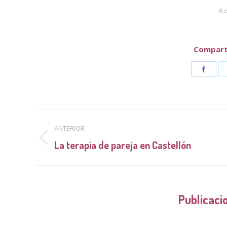
8 
Comparti
Shar
on
Face
Navegación
ANTERIOR
entre
Publicación
La terapia de pareja en Castellón
anterior:
publicaciones
Publicaci