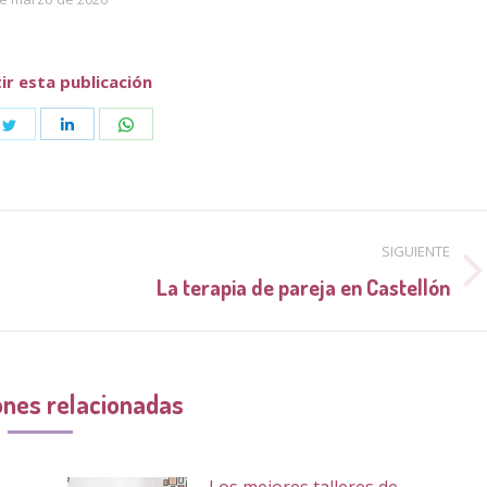
r esta publicación
e
Share
Share
Share
on
on
on
book
Twitter
LinkedIn
WhatsApp
SIGUIENTE
Publicación
La terapia de pareja en Castellón
siguiente:
ones relacionadas
Los mejores talleres de