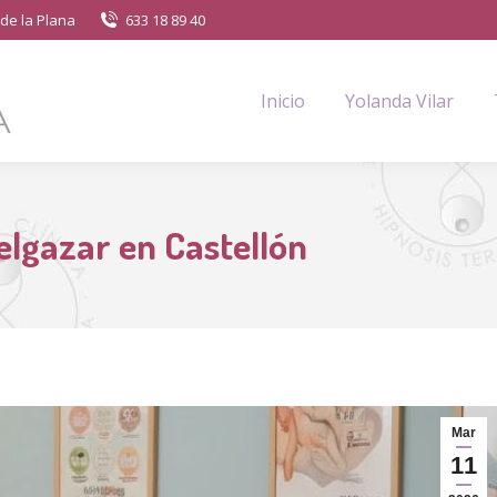
de la Plana
633 18 89 40
Inicio
Yolanda Vilar
elgazar en Castellón
Mar
11