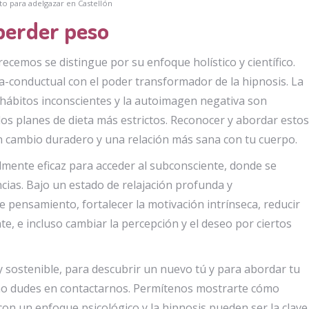
o para adelgazar en Castellón
perder peso
ecemos se distingue por su enfoque holístico y científico.
va-conductual con el poder transformador de la hipnosis. La
s hábitos inconscientes y la autoimagen negativa son
os planes de dieta más estrictos. Reconocer y abordar estos
n cambio duradero y una relación más sana con tu cuerpo.
lmente eficaz para acceder al subconsciente, donde se
ias. Bajo un estado de relajación profunda y
 pensamiento, fortalecer la motivación intrínseca, reducir
e, e incluso cambiar la percepción y el deseo por ciertos
l y sostenible, para descubrir un nuevo tú y para abordar tu
 no dudes en contactarnos. Permítenos mostrarte cómo
on un enfoque psicológico y la hipnosis pueden ser la clave