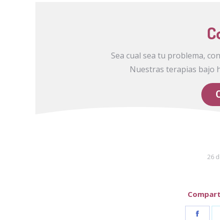
C
Sea cual sea tu problema, co
Nuestras terapias bajo 
26 
Comparti
Shar