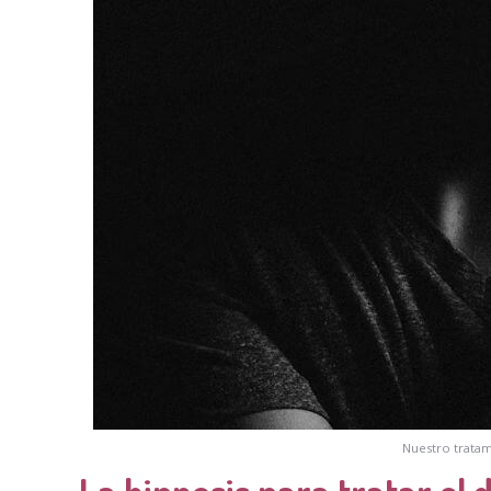
Nuestro tratam
La hipnosis para tratar el 