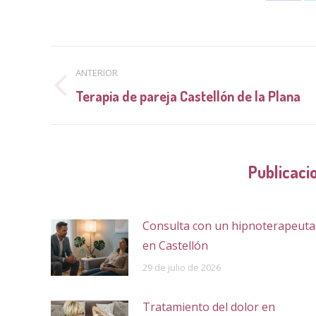
on
Face
Navegación
ANTERIOR
entre
Publicación
Terapia de pareja Castellón de la Plana
anterior:
publicaciones
Publicaci
Consulta con un hipnoterapeuta
en Castellón
29 de julio de 2026
Tratamiento del dolor en