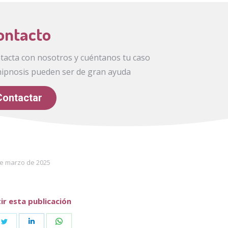
ontacto
ntacta con nosotros y cuéntanos tu caso
hipnosis pueden ser de gran ayuda
Contactar
de marzo de 2025
r esta publicación
e
Share
Share
Share