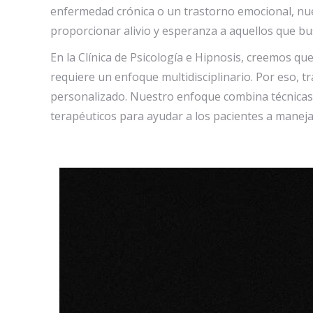
enfermedad crónica o un trastorno emocional, nue
proporcionar alivio y esperanza a aquellos que bu
En la Clínica de Psicología e Hipnosis, creemos qu
requiere un enfoque multidisciplinario. Por eso, 
personalizado. Nuestro enfoque combina técnicas 
terapéuticos para ayudar a los pacientes a manejar