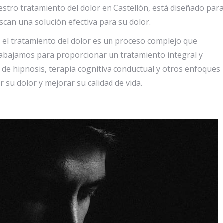
stro tratamiento del dolor en Castellón, está diseñado par
scan una solución efectiva para su dolor.
e el tratamiento del dolor es un proceso complejo que
trabajamos para proporcionar un tratamiento integral y
de hipnosis, terapia cognitiva conductual y otros enfoques
 su dolor y mejorar su calidad de vida.