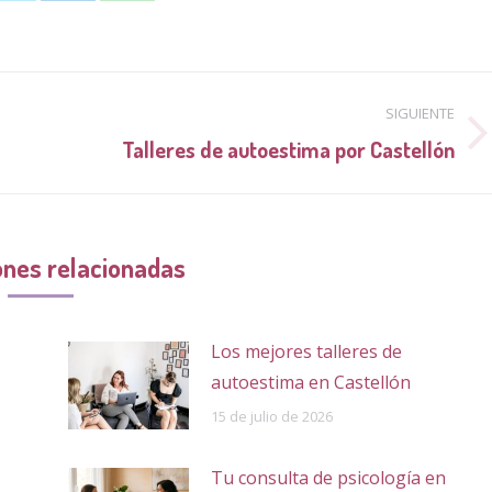
on
on
on
book
Twitter
LinkedIn
WhatsApp
SIGUIENTE
Publicación
Talleres de autoestima por Castellón
siguiente:
ones relacionadas
Los mejores talleres de
autoestima en Castellón
15 de julio de 2026
Tu consulta de psicología en