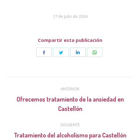
17 de julio de 2024
Compartir esta publicación
Share
Share
Share
Share
on
on
on
on
Facebook
Twitter
LinkedIn
WhatsApp
Navegación
ANTERIOR
entre
Ofrecemos tratamiento de la ansiedad en
Publicación
publicaciones
Castellón
anterior:
SIGUIENTE
Publicación
Tratamiento del alcoholismo para Castellón