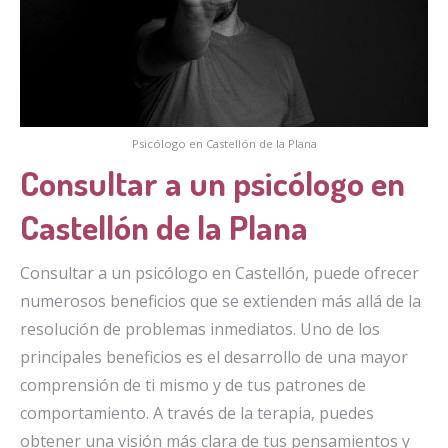
Psicólogo en Castellón de la Plana
Consultar a un psicólogo en
Castellón de la Plana
Consultar a un psicólogo en Castellón, puede ofrecer
numerosos beneficios que se extienden más allá de la
resolución de problemas inmediatos. Uno de los
principales beneficios es el desarrollo de una mayor
comprensión de ti mismo y de tus patrones de
comportamiento. A través de la terapia, puedes
obtener una visión más clara de tus pensamientos y