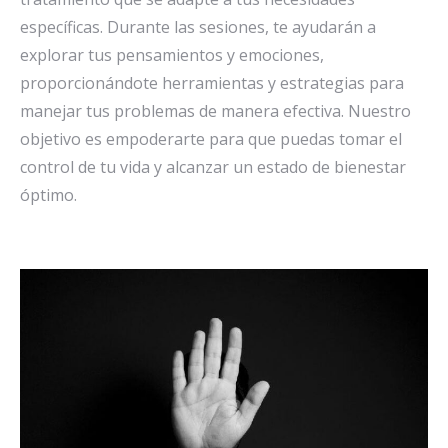
específicas. Durante las sesiones, te ayudarán a
explorar tus pensamientos y emociones,
proporcionándote herramientas y estrategias para
manejar tus problemas de manera efectiva. Nuestro
objetivo es empoderarte para que puedas tomar el
control de tu vida y alcanzar un estado de bienestar
óptimo.