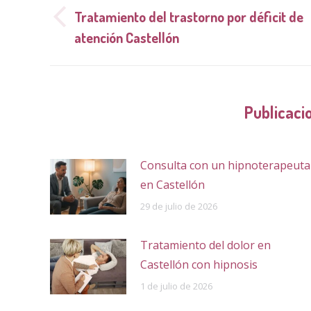
entre
Tratamiento del trastorno por déficit de
Publicación
publicaciones
atención Castellón
anterior:
Publicaci
Consulta con un hipnoterapeuta
en Castellón
29 de julio de 2026
Tratamiento del dolor en
Castellón con hipnosis
1 de julio de 2026