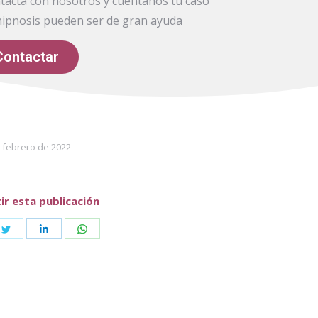
ntacta con nosotros y cuéntanos tu caso
hipnosis pueden ser de gran ayuda
Contactar
 febrero de 2022
r esta publicación
e
Share
Share
Share
on
on
on
book
Twitter
LinkedIn
WhatsApp