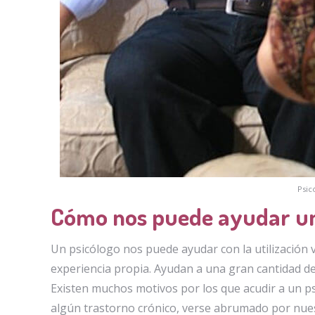
Psic
Cómo nos puede ayudar un
Un psicólogo nos puede ayudar con la utilización va
experiencia propia. Ayudan a una gran cantidad d
Existen muchos motivos por los que acudir a un ps
algún trastorno crónico, verse abrumado por nuest