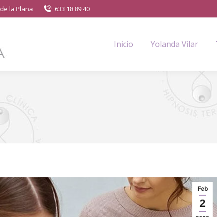
de la Plana
633 18 89 40
Inicio
Yolanda Vilar
Feb
2