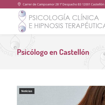
Carrer de Campoamor 28 1º Despacho B3 12001 Castellón 
Psicólogo en Castellón
Noticias