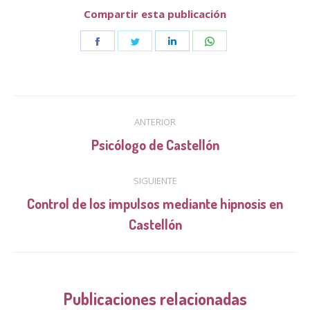
Compartir esta publicación
Share
Share
Share
Share
on
on
on
on
Facebook
Twitter
LinkedIn
WhatsApp
Navegación
ANTERIOR
entre
Publicación
Psicólogo de Castellón
anterior:
publicaciones
SIGUIENTE
Control de los impulsos mediante hipnosis en
Publicación
Castellón
siguiente:
Publicaciones relacionadas