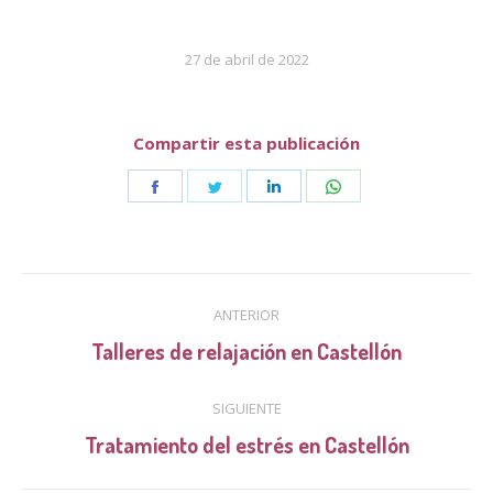
27 de abril de 2022
Compartir esta publicación
Share
Share
Share
Share
on
on
on
on
Facebook
Twitter
LinkedIn
WhatsApp
Navegación
ANTERIOR
entre
Publicación
Talleres de relajación en Castellón
anterior:
publicaciones
SIGUIENTE
Publicación
Tratamiento del estrés en Castellón
siguiente: