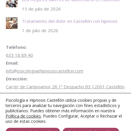
15 de julio de 2026
Tratamiento del dolor en Castellón con hipnosis
1 de julio de 2026
Teléfono:
633 18 89 40
Email:
info@psicologiaehipnosiscastellon.com
Dirección:
Carrer de Campoamor 28 1º Despacho B3 12001 Castellón
de la Plana
Psicología e Hipnosis Castellón utiliza cookies propias y de
Aparcamiento gratuito de 1 hora
en Parking Plaza
terceros para analizar tu navegación con fines estadísticos y
Juez Borrull
publicitarios. Puedes obtener más información en nuestra
Política de cookies
. Puedes Configurar, Aceptar o Rechazar el
Encuéntranos en:
uso de estas cookies.
Facebook
Twitter
Instagram