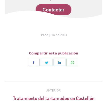
Contactar
19 de julio de 2023
Compartir esta publicación
Share
Share
Share
Share
on
on
on
on
Facebook
Twitter
LinkedIn
WhatsApp
Navegación
ANTERIOR
entre
Publicación
Tratamiento del tartamudeo en Castellón
anterior: