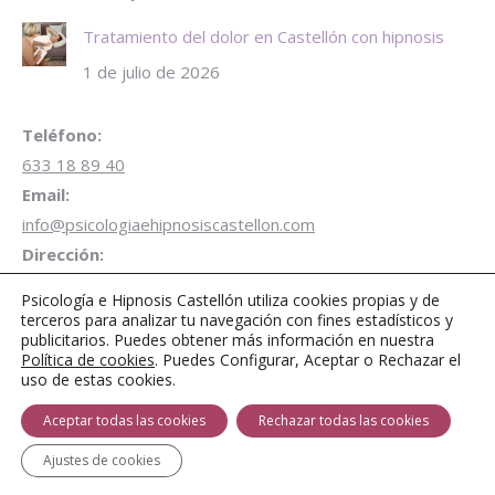
Tratamiento del dolor en Castellón con hipnosis
1 de julio de 2026
Teléfono:
633 18 89 40
Email:
info@psicologiaehipnosiscastellon.com
Dirección:
Carrer de Campoamor 28 1º Despacho B3 12001 Castellón
Psicología e Hipnosis Castellón utiliza cookies propias y de
de la Plana
terceros para analizar tu navegación con fines estadísticos y
publicitarios. Puedes obtener más información en nuestra
Aparcamiento gratuito de 1 hora
en Parking Plaza
Política de cookies
. Puedes Configurar, Aceptar o Rechazar el
Juez Borrull
uso de estas cookies.
Encuéntranos en:
Aceptar todas las cookies
Rechazar todas las cookies
Facebook
Twitter
Instagram
page
page
page
Ajustes de cookies
opens
opens
opens