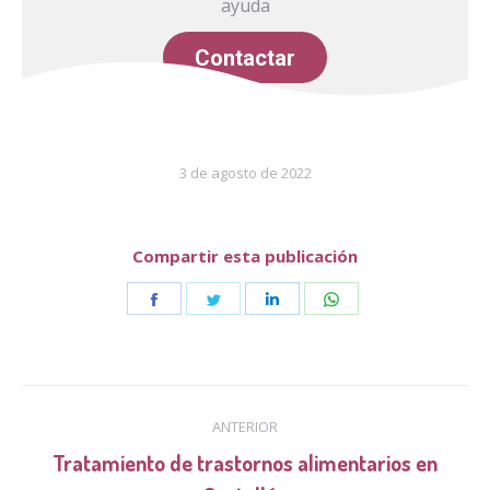
ayuda
Contactar
3 de agosto de 2022
Compartir esta publicación
Share
Share
Share
Share
on
on
on
on
Facebook
Twitter
LinkedIn
WhatsApp
Navegación
ANTERIOR
entre
Tratamiento de trastornos alimentarios en
Publicación