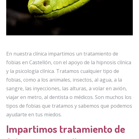
En nuestra clínica impartimos un tratamiento de
fobias en Castellón, con el apoyo de la hipnosis clínica
y la psicología clínica. Tratamos cualquier tipo de
fobias, como a los animales, insectos, al agua, a la
sangre, las inyecciones, las alturas, a volar en avión,
viajar en metro, al dentista o médicos. Son muchos los
tipos de fobias que tratamos y sabemos que podemos
ayudarte en tus miedos.
Impartimos tratamiento de