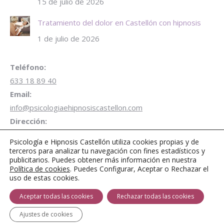
15 de julio de 2026
Tratamiento del dolor en Castellón con hipnosis
1 de julio de 2026
Teléfono:
633 18 89 40
Email:
info@psicologiaehipnosiscastellon.com
Dirección:
Carrer de Campoamor 28 1º Despacho B3 12001 Castellón
Psicología e Hipnosis Castellón utiliza cookies propias y de
de la Plana
terceros para analizar tu navegación con fines estadísticos y
publicitarios. Puedes obtener más información en nuestra
Aparcamiento gratuito de 1 hora
en Parking Plaza
Política de cookies
. Puedes Configurar, Aceptar o Rechazar el
Juez Borrull
uso de estas cookies.
Encuéntranos en:
Aceptar todas las cookies
Rechazar todas las cookies
Facebook
Twitter
Instagram
page
page
page
Ajustes de cookies