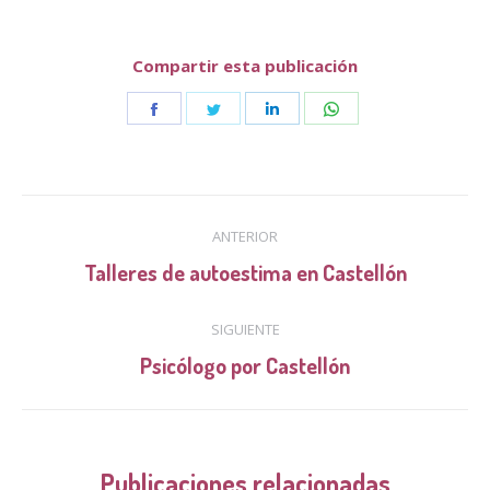
Compartir esta publicación
Share
Share
Share
Share
on
on
on
on
Facebook
Twitter
LinkedIn
WhatsApp
Navegación
ANTERIOR
entre
Publicación
Talleres de autoestima en Castellón
anterior:
publicaciones
SIGUIENTE
Publicación
Psicólogo por Castellón
siguiente:
Publicaciones relacionadas