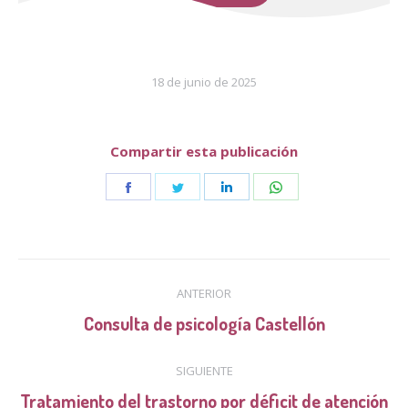
18 de junio de 2025
Compartir esta publicación
Share
Share
Share
Share
on
on
on
on
Facebook
Twitter
LinkedIn
WhatsApp
Navegación
ANTERIOR
entre
Publicación
Consulta de psicología Castellón
anterior:
publicaciones
SIGUIENTE
Tratamiento del trastorno por déficit de atención