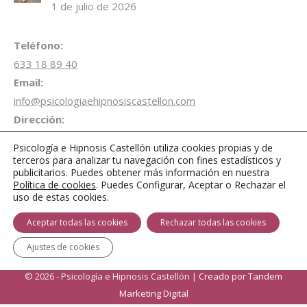
1 de julio de 2026
Teléfono:
633 18 89 40
Email:
info@psicologiaehipnosiscastellon.com
Dirección:
Carrer de Campoamor 28 1º Despacho B3 12001 Castellón
Psicología e Hipnosis Castellón utiliza cookies propias y de
de la Plana
terceros para analizar tu navegación con fines estadísticos y
publicitarios. Puedes obtener más información en nuestra
Aparcamiento gratuito de 1 hora
en Parking Plaza
Política de cookies
. Puedes Configurar, Aceptar o Rechazar el
Juez Borrull
uso de estas cookies.
Encuéntranos en:
Aceptar todas las cookies
Rechazar todas las cookies
Facebook
Twitter
Instagram
page
page
page
Ajustes de cookies
opens
opens
opens
© 2026 - Psicología e Hipnosis Castellón |
Creado por Tandem
in
in
in
Marketing Digital
new
new
new