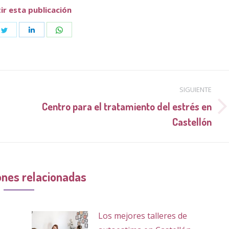
r esta publicación
e
Share
Share
Share
on
on
on
book
Twitter
LinkedIn
WhatsApp
SIGUIENTE
Centro para el tratamiento del estrés en
Publicación
Castellón
siguiente:
ones relacionadas
Los mejores talleres de