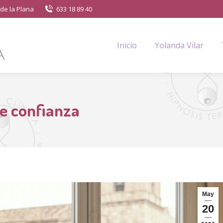
de la Plana
633 18 89 40
Inicio
Yolanda Vilar
de confianza
May
20