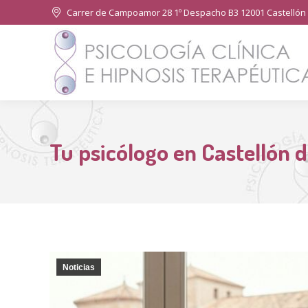
Carrer de Campoamor 28 1º Despacho B3 12001 Castellón 
Tu psicólogo en Castellón 
Noticias