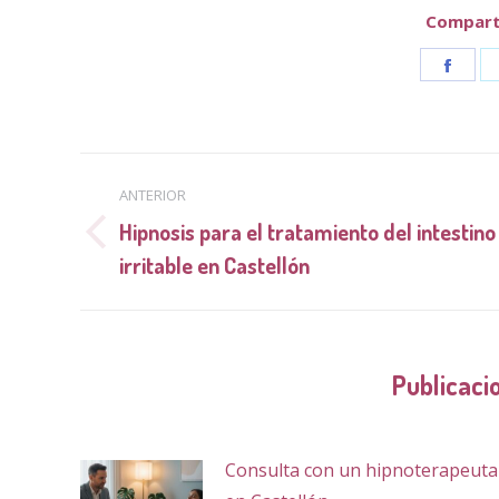
Comparti
Shar
on
Face
Navegación
ANTERIOR
entre
Hipnosis para el tratamiento del intestino
Publicación
publicaciones
irritable en Castellón
anterior:
Publicaci
Consulta con un hipnoterapeuta