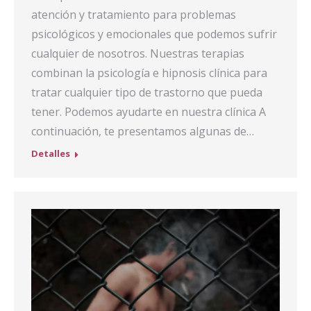
atención y tratamiento para problemas
psicológicos y emocionales que podemos sufrir
cualquier de nosotros. Nuestras terapias
combinan la psicología e hipnosis clínica para
tratar cualquier tipo de trastorno que pueda
tener. Podemos ayudarte en nuestra clínica A
continuación, te presentamos algunas de…
Detalles