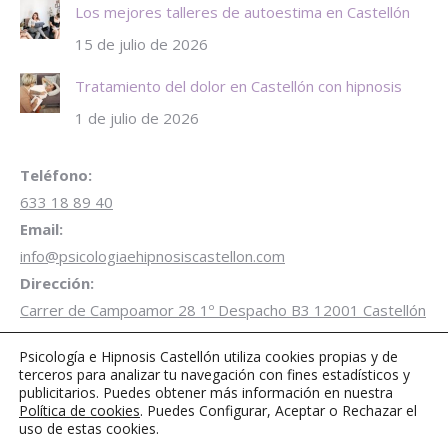
Los mejores talleres de autoestima en Castellón
15 de julio de 2026
Tratamiento del dolor en Castellón con hipnosis
1 de julio de 2026
Teléfono:
633 18 89 40
Email:
info@psicologiaehipnosiscastellon.com
Dirección:
Carrer de Campoamor 28 1º Despacho B3 12001 Castellón
de la Plana
Psicología e Hipnosis Castellón utiliza cookies propias y de
Aparcamiento gratuito de 1 hora
en Parking Plaza
terceros para analizar tu navegación con fines estadísticos y
Juez Borrull
publicitarios. Puedes obtener más información en nuestra
Política de cookies
. Puedes Configurar, Aceptar o Rechazar el
Encuéntranos en:
uso de estas cookies.
Facebook
Twitter
Instagram