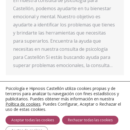
En nuestra consulta de psicología para
Castellón, podemos ayudarte en tu bienestar
emocional y mental. Nuestro objetivo es
ayudarte a identificar los problemas que tienes
y brindarte las herramientas que necesitas
para superarlos. Encuentra la ayuda que
necesitas en nuestra consulta de psicología
para Castellón Si estás buscando ayuda para
superar problemas emocionales, la consulta…
Psicología e Hipnosis Castellón utiliza cookies propias y de
terceros para analizar tu navegación con fines estadísticos y
1
…
7
8
9
10
11
…
14
publicitarios. Puedes obtener más información en nuestra
Política de cookies
. Puedes Configurar, Aceptar o Rechazar el
uso de estas cookies.
Aceptar todas las cookies
Rechazar todas las cookies